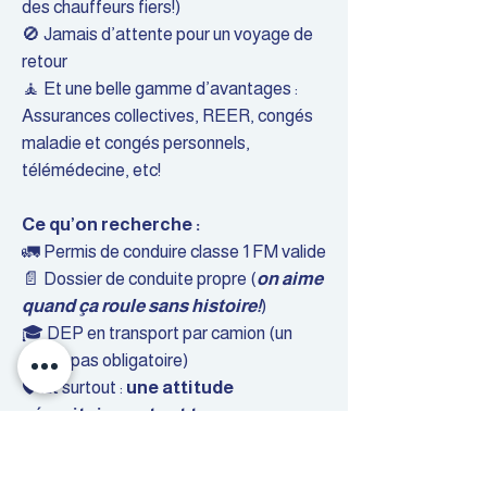
des chauffeurs fiers!)
🚫 Jamais d’attente pour un voyage de
retour
🧘 Et une belle gamme d’avantages :
Assurances collectives, REER, congés
maladie et congés personnels,
télémédecine, etc!
Ce qu’on recherche :
🚛 Permis de conduire classe 1 FM valide
📄 Dossier de conduite propre (
on aime
quand ça roule sans histoire!
)
🎓 DEP en transport par camion (un
atout, pas obligatoire)
🛡️ Et surtout :
une attitude
sécuritaire en tout temps
, peu
importe les conditions